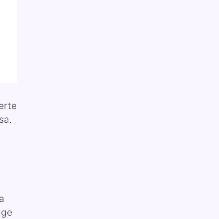
erte
sa.
a
age