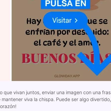
 o que vivan juntos, enviar una imagen con una fra
 mantener viva la chispa. Puede ser algo divertido,
corazón!