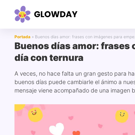
Portada
»
Buenos días amor: frases con imágenes para empeza
Buenos días amor: frases
día con ternura
A veces, no hace falta un gran gesto para h
buenos días puede cambiarle el ánimo a nues
mensaje viene acompañado de una imagen bon